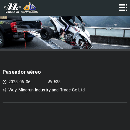
HOGAR
COMPAÑÍA
PRODUCTOS
VIDEO
NOTICIAS
Paseador aéreo
CONTACTO
2023-06-06
538
Wuyi Mingrun Industry and Trade Co.Ltd.